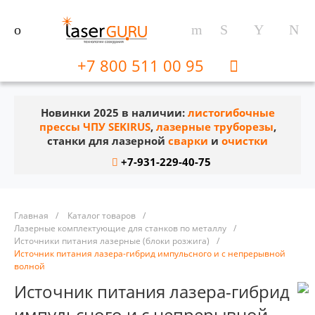
+7 800 511 00 95
Новинки 2025 в наличии:
листогибочные
прессы ЧПУ SEKIRUS
,
лазерные труборезы
,
станки для лазерной
сварки
и
очистки
+7-931-229-40-75
Главная
/
Каталог товаров
/
Лазерные комплектующие для станков по металлу
/
Источники питания лазерные (блоки розжига)
/
Источник питания лазера-гибрид импульсного и с непрерывной
волной
Источник питания лазера-гибрид
импульсного и с непрерывной