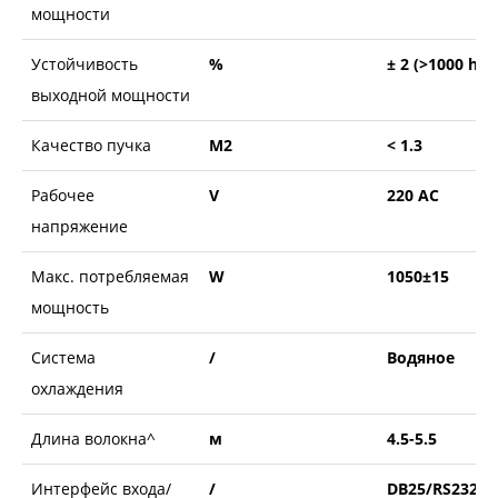
мощности
Устойчивость
%
± 2 (>1000 h)
выходной мощности
Качество пучка
M2
< 1.3
Рабочее
V
220 AC
напряжение
Макс. потребляемая
W
1050±15
мощность
Система
/
Водяное
охлаждения
Длина волокна^
м
4.5-5.5
Интерфейс входа/
/
DB25/RS232