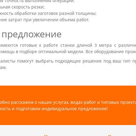
ая точность выполнения операций;
ьная скорость резки;
жность обработки заготовок разной толщины;
ние затрат при увеличении объема работ.
 предложение
имеются готовые к работе станки длиной 3 метра с различ
помощь в подборе оптимальной модели. Все оборудование прохо
алисты помогут выбрать подходящее решение под ваш тип пр
ам.
обно расскажем о наших услугах, видах работ и типовых проект
мость и подготовим индивидуальное предложение!