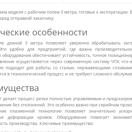
ем модели с рабочим полем 3 метра, готовые к эксплуатации. В
еред отправкой заказчику.
ческие особенности
ле длиной 3 метра позволяет уверенно обрабатывать заг
Это удобно для предприятий, где важна производительно
 оборудования обеспечивает устойчивость, точное позиционир
вление осуществляется через современную систему ЧПУ, что 
ие подходит для работы со сталью, нержавеющими сплавами
ся в технологический процесс и не требуют сложного обслужи
мущества
 делает процесс резки полностью управляемым и предсказуем
ения без отклонений. Это особенно важно при серийном произв
ние плазменной технологии позволяет значительно ускор
ые деформации кромок. Оборудование помогает экономи
ость производства. Ключевые преимущества: