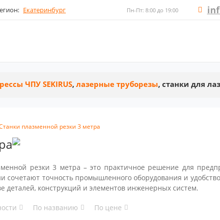
in
егион:
Екатеринбург
Пн-Пт: 8:00 до 19:00
рессы ЧПУ SEKIRUS
,
лазерные труборезы
, станки для л
Станки плазменной резки 3 метра
ра
зменной резки 3 метра – это практичное решение для предп
и сочетают точность промышленного оборудования и удобство 
е деталей, конструкций и элементов инженерных систем.
ности
По названию
По цене