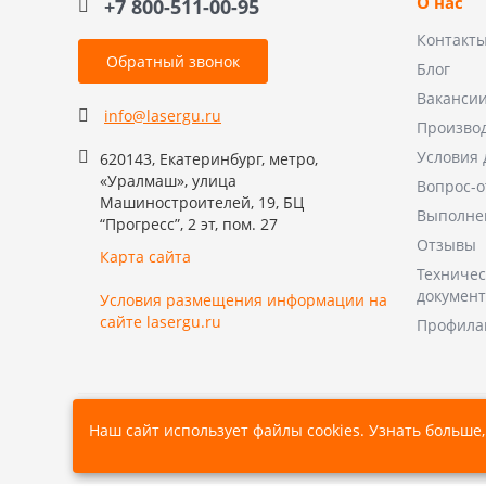
О нас
+7 800-511-00-95
Контакт
Обратный звонок
Блог
Ваканси
info@lasergu.ru
Произво
Условия 
620143, Екатеринбург, метро,
«Уралмаш», улица
Вопрос-о
Машиностроителей, 19, БЦ
Выполне
“Прогресс”, 2 эт, пом. 27
Отзывы
Карта сайта
Техничес
докумен
Условия размещения информации на
сайте lasergu.ru
Профила
Наш сайт использует файлы cookies. Узнать больше,
© 2026, Все права защищены