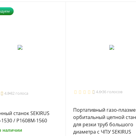
ндуем
4.6
36 голосов
4.8
82 голоса
Портативный газо-плазм
нный станок SEKIRUS
орбитальный цепной ста
1530 / P1608M-1560
для резки труб большого
в наличии
диаметра с ЧПУ SEKIRUS