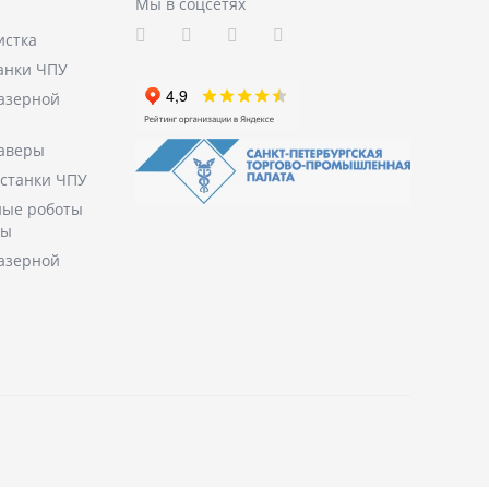
Мы в соцсетях
истка
анки ЧПУ
лазерной
аверы
станки ЧПУ
ые роботы
ры
лазерной