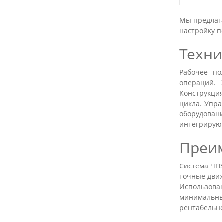
Мы предлага
настройку п
Техни
Рабочее по
операций. 
Конструкция
цикла. Упра
оборудован
интегрируют
Преи
Система ЧПУ
точные движ
Использова
минимальн
рентабельн