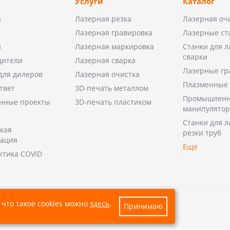
Услуги
Каталог
ы
Лазерная резка
Лазерная оч
Лазерная гравировка
Лазерные ст
и
Лазерная маркировка
Станки для 
сварки
дители
Лазерная сварка
Лазерные гр
для дилеров
Лазерная очистка
Плазменные 
твет
3D-печать металлом
Промышленн
нные проекты
3D-печать пластиком
манипулято
Станки для 
кая
резки труб
тация
Еще
ктика COVID
 что такое cookies можно
здесь
.
Принимаю