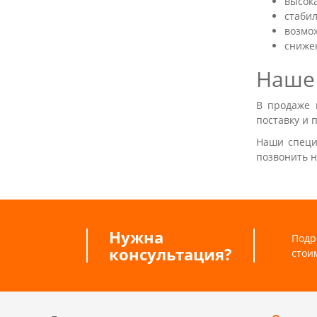
высок
стабил
возмо
сниже
Наше
В продаже 
поставку и 
Наши специ
позвонить н
Нужна
Подр
консультация?
стои