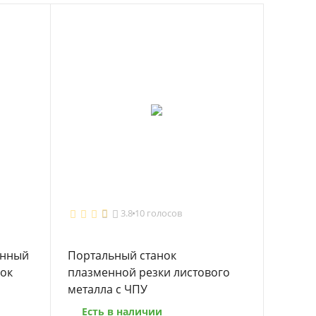
3.8
10 голосов
енный
Портальный станок
нок
плазменной резки листового
металла с ЧПУ
Есть в наличии