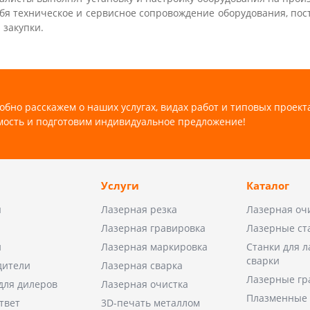
бя техническое и сервисное сопровождение оборудования, пос
 закупки.
обно расскажем о наших услугах, видах работ и типовых проект
мость и подготовим индивидуальное предложение!
Услуги
Каталог
ы
Лазерная резка
Лазерная оч
Лазерная гравировка
Лазерные ст
и
Лазерная маркировка
Станки для 
сварки
дители
Лазерная сварка
Лазерные гр
для дилеров
Лазерная очистка
Плазменные 
твет
3D-печать металлом