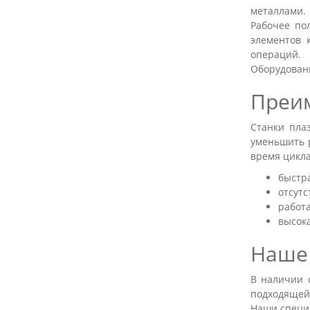
металлами.
Рабочее по
элементов 
операций.
Оборудовани
Преи
Станки пла
уменьшить р
время цикл
быстра
отсутс
работ
высока
Наше
В наличии 
подходящей
Наши специа