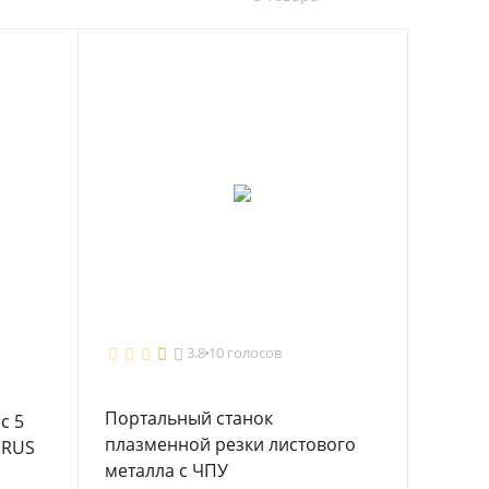
3.8
10 голосов
Портальный станок
с 5
плазменной резки листового
IRUS
металла с ЧПУ