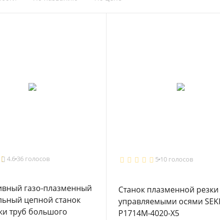
4.6
36 голосов
5
10 голосов
ивный газо-плазменный
Станок плазменной резки 
льный цепной станок
управляемыми осями SEK
ки труб большого
P1714M-4020-X5