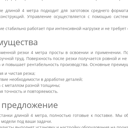
ле длиной 4 метра подходит для заготовок среднего формат
конструкций. Управление осуществляется с помощью систем
е стабильно работает при интенсивной нагрузке и не требует
мущества
зменной резки 4 метра просты в освоении и применении. По
учной труд. Поверхность после резки получается ровной и не
а и повышает рентабельность производства. Основные преиму
я и чистая резка;
твие необходимости в доработке деталей;
а с металлом разной толщины;
я точность и повторяемость.
 предложение
станки длиной 4 метра, полностью готовые к поставке. Мы 
 модели под ваши задачи.
листы выполнят установку и настройку оборудования на произ