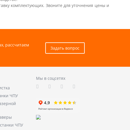
тавку комплектующих. Звоните для уточнения цены и
ах, рассчитаем
Задать вопрос
Мы в соцсетях
истка
анки ЧПУ
лазерной
аверы
станки ЧПУ