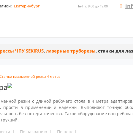
in
егион:
Екатеринбург
Пн-Пт: 8:00 до 19:00
рессы ЧПУ SEKIRUS
,
лазерные труборезы
, станки для л
Станки плазменной резки 4 метра
ра
зменной резки с длиной рабочего стола в 4 метра адаптиров
, просты в применении и надежны. Выполняют точную обра
льность без потери качества. Такое оборудование востребова
струкций.
ности
По названию
По цене