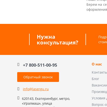
Берем на се
оформления
Нужна
Подр
консультация?
стои
О нас
+7 800-511-00-95
Контакт
Обратный звонок
Блог
Ваканси
info@lasergu.ru
Произво
Условия 
620143, Екатеринбург, метро,
«Уралмаш», улица
Вопрос-о