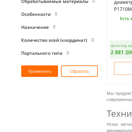
Обрабатываемые материалы
диаметр
P1710M
Особенности
Есть 
Назначение
Количество осей (координат)
Цена под за
2 881 20
Портального типа
Мы предлаг
современны
Техни
Резка мета
минимальны