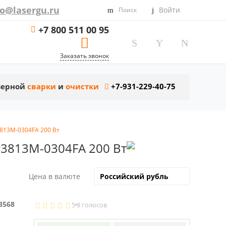
fo@lasergu.ru
Войти
Поиск
+7 800 511 00 95
Заказать звонок
азерной
сварки
и
очистки
+7-931-229-40-75
813M-0304FA 200 Вт
3813M-0304FA 200 Вт
Цена в валюте
3568
5
8 голосов