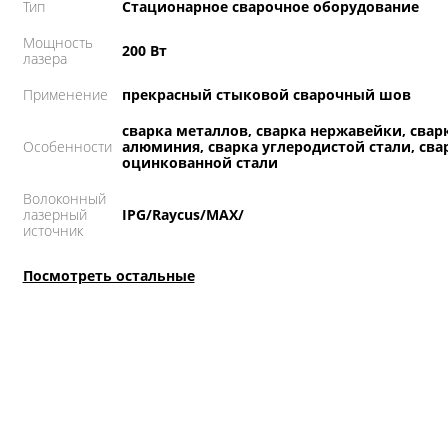
Тип
Стационарное сварочное оборудование
Мощность
200 Вт
лазера
Применение
прекрасный стыковой сварочный шов
сварка металлов, сварка нержавейки, свар
Особенности
алюминия, сварка углеродистой стали, сва
оцинкованной стали
Волоконный
лазерный
IPG/Raycus/MAX/
источник
Посмотреть остальные