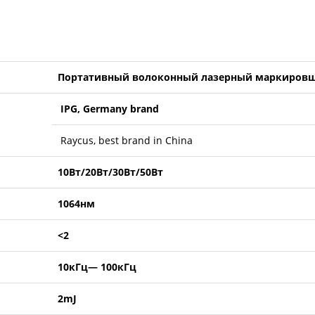
Портативный волоконный лазерный маркиров
IPG, Germany brand
Raycus, best brand in China
10Вт/20Вт/30Вт/50Вт
1064нм
<2
10кГц— 100кГц
2mJ