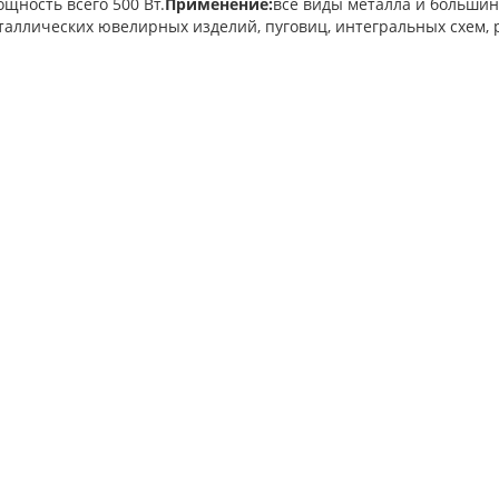
щность всего 500 Вт.
Применение:
все виды металла и большин
еталлических ювелирных изделий, пуговиц, интегральных схем, 