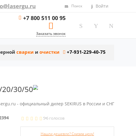
fo@lasergu.ru
Войти
Поиск
+7 800 511 00 95
Заказать звонок
азерной
сварки
и
очистки
+7-931-229-40-75
/20/30/50
sergu.ru - официальный дилер SEKIRUS в России и СНГ
2394
5
6 голосов
Нашли дешевле? Снизим цену!