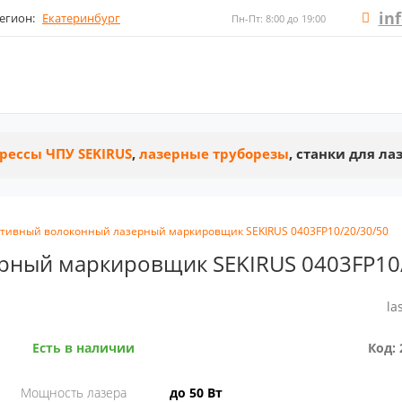
in
егион:
Екатеринбург
Пн-Пт: 8:00 до 19:00
рессы ЧПУ SEKIRUS
,
лазерные труборезы
, станки для л
тивный волоконный лазерный маркировщик SEKIRUS 0403FP10/20/30/50
рный маркировщик SEKIRUS 0403FP10
la
Есть в наличии
Код: 
Мощность лазера
до 50 Вт