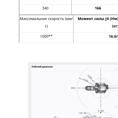
340
166
Максимальная скорость (мм/
Момент силы J4 (Нм
с)
(кг
1000**
16.6/