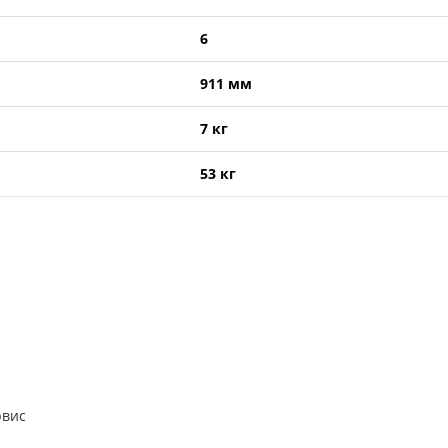
6
911 мм
7 кг
53 кг
рвис