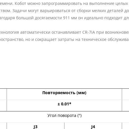
ремени. Кобот можно запрограммировать на выполнение целых т
твом. Задачи могут варьироваться от сборки мелких деталей до
агодаря большой досягаемости 911 мм он идеально подходит дл
ехнология автоматически останавливает CR-7iA при возникнов
пространство, но и сокращает затраты на техническое обслуж
Повторяемость (мм)
± 0.01*
Угол поворота (°)
J3
J4