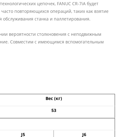
ехнологических цепочек, FANUC CR-7iA будет
 часто повторяющихся операций, таких как взятие
я обслуживания станка и паллетирования.
ении вероятности столкновения с неподвижным
ивание. Совместим с имеющимся вспомогательным
Вес (кг)
53
J5
J6