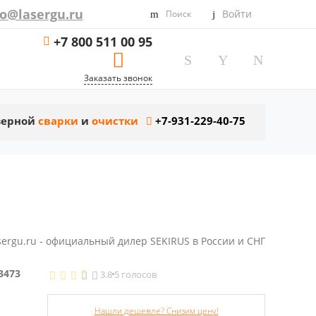
fo@lasergu.ru
Войти
Поиск
+7 800 511 00 95
Заказать звонок
азерной
сварки
и
очистки
+7-931-229-40-75
sergu.ru - официальный дилер SEKIRUS в России и СНГ
3473
3.8
5 голосов
Нашли дешевле? Снизим цену!