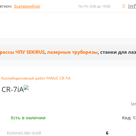
in
егион:
Екатеринбург
Пн-Пт: 8:00 до 19:00
рессы ЧПУ SEKIRUS
,
лазерные труборезы
, станки для л
Коллаборативный робот FANUC CR-7iA
CR-7iA
la
Есть в наличии
Код: 1
Количество осей
6