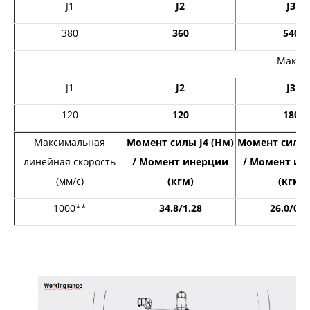
J1
J2
J3
380
360
540
Максим
J1
J2
J3
120
120
180
Максимальная
Момент силы J4 (Нм)
Момент силы 
линейная скорость
/ Момент инерции
/ Момент ин
(мм/с)
(кгм)
(кгм)
1000**
34.8/1.28
26.0/0.9