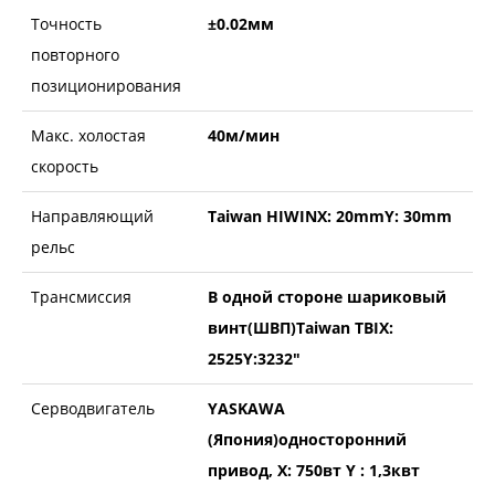
Точность
±0.02мм
повторного
позиционирования
Макс. холостая
40м/мин
скорость
Направляющий
Taiwan HIWINX: 20mmY: 30mm
рельс
Трансмиссия
В одной стороне шариковый
винт(ШВП)Taiwan TBIX:
2525Y:3232"
Серводвигатель
YASKAWA
(Япония)односторонний
привод, X: 750вт Y : 1,3квт