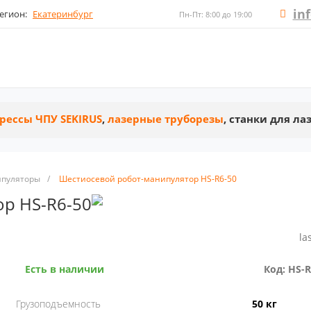
in
егион:
Екатеринбург
Пн-Пт: 8:00 до 19:00
рессы ЧПУ SEKIRUS
,
лазерные труборезы
, станки для л
пуляторы
/
Шестиосевой робот-манипулятор HS-R6-50
р HS-R6-50
la
Есть в наличии
Код: HS-R
Грузоподъемность
50 кг