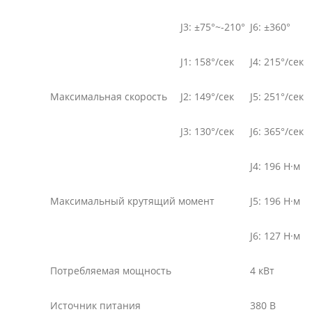
J3: ±75°~-210°
J6: ±360°
J1: 158°/сек
J4: 215°/сек
Максимальная скорость
J2: 149°/сек
J5: 251°/сек
J3: 130°/сек
J6: 365°/сек
J4: 196 Н·м
Максимальный крутящий момент
J5: 196 Н·м
J6: 127 Н·м
Потребляемая мощность
4 кВт
Источник питания
380 В