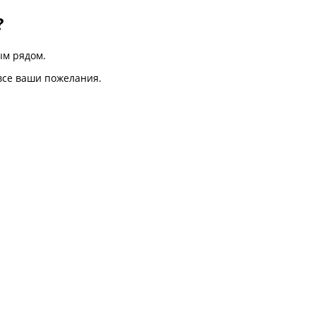
?
м рядом.
все ваши пожелания.