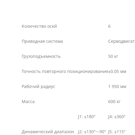
Количество осей
6
Приводная система
Серводвигат
Грузоподъемность
50 кг
Точность повторного позиционирования
±0.05 мм
Рабочий радиус
1 950 мм
Масса
600 кг
J1: ±180°
J4: ±360°
Динамический диапазон
J2: ±130°~-90°
J5: ±115°