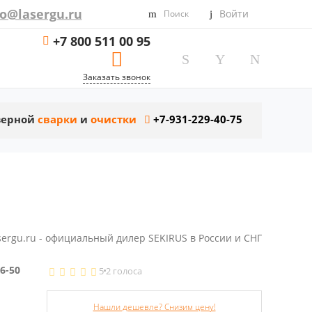
fo@lasergu.ru
Войти
Поиск
+7 800 511 00 95
Заказать звонок
азерной
сварки
и
очистки
+7-931-229-40-75
sergu.ru - официальный дилер SEKIRUS в России и СНГ
6-50
5
2 голоса
Нашли дешевле? Снизим цену!