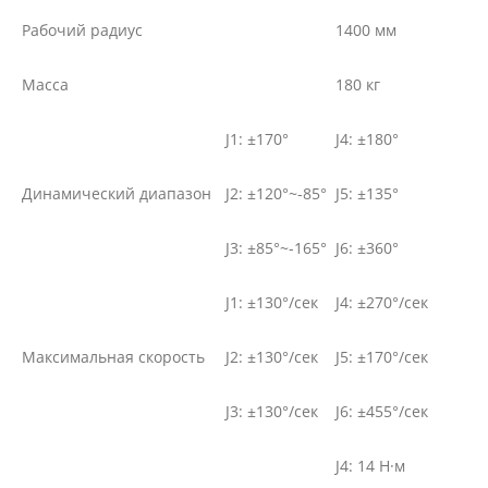
Рабочий радиус
1400 мм
Масса
180 кг
J1: ±170°
J4: ±180°
Динамический диапазон
J2: ±120°~-85°
J5: ±135°
J3: ±85°~-165°
J6: ±360°
J1: ±130°/сек
J4: ±270°/сек
Максимальная скорость
J2: ±130°/сек
J5: ±170°/сек
J3: ±130°/сек
J6: ±455°/сек
J4: 14 Н·м