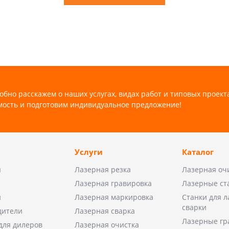
обно расскажем о наших услугах, видах работ и типовых проект
мость и подготовим индивидуальное предложение!
Услуги
Каталог
ы
Лазерная резка
Лазерная оч
Лазерная гравировка
Лазерные ст
и
Лазерная маркировка
Станки для 
сварки
дители
Лазерная сварка
Лазерные гр
для дилеров
Лазерная очистка