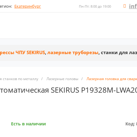
in
егион:
Екатеринбург
Пн-Пт: 8:00 до 19:00
рессы ЧПУ SEKIRUS
,
лазерные труборезы
, станки для л
 станков по металлу
/
Лазерные головы
/
Лазерная головка для сва
автоматическая SEKIRUS P19328M-LWA2
Есть в наличии
Код: 