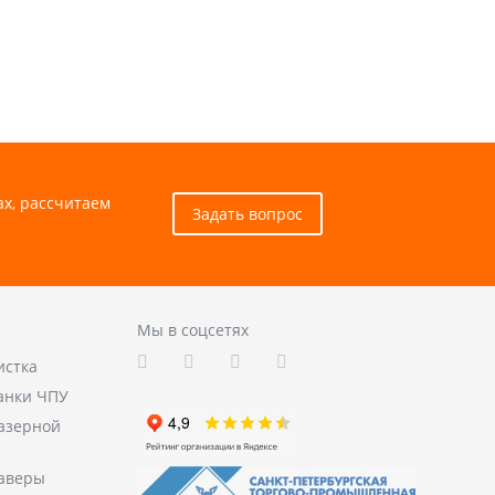
ах, рассчитаем
Задать вопрос
Мы в соцсетях
истка
анки ЧПУ
лазерной
аверы