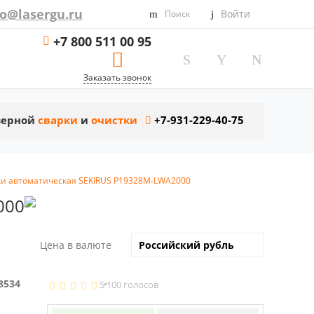
fo@lasergu.ru
Войти
Поиск
+7 800 511 00 95
Заказать звонок
азерной
сварки
и
очистки
+7-931-229-40-75
рки автоматическая SEKIRUS P19328M-LWA2000
000
Цена в валюте
8534
5
100 голосов