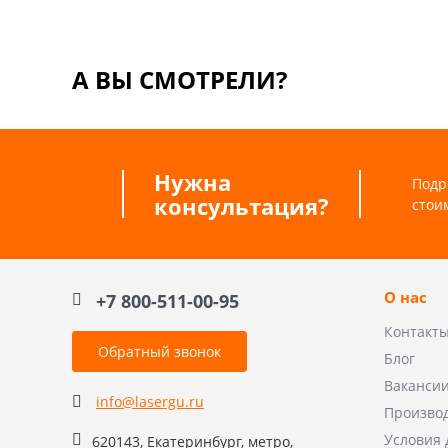
А ВЫ СМОТРЕЛИ?
Нужна
Подр
консультация?
стои
О нас
+7 800-511-00-95
Контакт
Обратный звонок
Блог
Ваканси
info@lasergu.ru
Произво
Условия 
620143, Екатеринбург, метро,