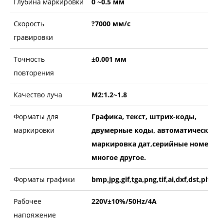
Глубина маркировки
0 ~0.5 мм
Скорость
?7000 мм/с
гравировки
Точность
±0.001 мм
повторения
Качество луча
M2:1.2~1.8
Форматы для
Графика, текст, штрих-коды,
маркировки
двумерные коды, автоматическая
маркировка дат,серийные номера
многое другое.
Форматы графики
bmp,jpg,gif,tga,png,tif,ai,dxf,dst,plt,e
Рабочее
220V±10%/50Hz/4A
напряжение