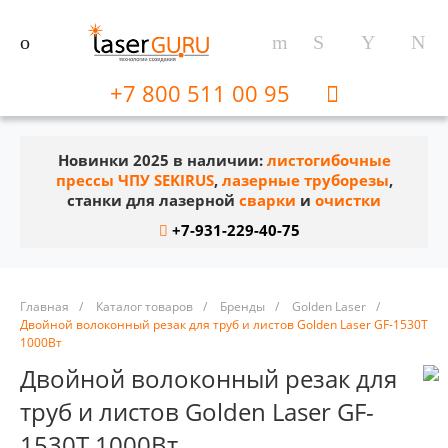
+7 800 511 00 95
Новинки 2025 в наличии:
листогибочные
прессы ЧПУ SEKIRUS
,
лазерные труборезы
,
станки для лазерной
сварки
и
очистки
+7-931-229-40-75
Главная
/
Каталог товаров
/
Бренды
/
Golden Laser
/
Двойной волоконный резак для труб и листов Golden Laser GF-1530T
1000Вт
Двойной волоконный резак для
труб и листов Golden Laser GF-
1530T 1000Вт