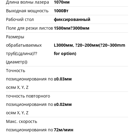
Длина волны лазера
1070нм
Выходная мощность
1000Вт
Рабочий стол
фиксированный
Поле для резки листов
1500мм?3000мм
Размеры
обрабатываемых
L3000мм, ?20~200мм(?20~300mm
труб(L(длина)??
for option)
(диаметр))
Точность
позиционирования по
±0.03мм
осям X, Y, Z
точность повторного
позиционирования по
±0.02мм
осям X, Y, Z
Макс. скорость
позиционирования по
72м/мин