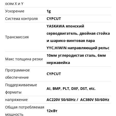
осям X и Y
Ускорение
1g
Система контроля
CYPCUT
YASKAWA японский
серводвигатель, двойная стойка
Трансмиссия
и шарико-винтовая пара
YYC,HIWIN направляющий рельс
10мм углеродистая сталь, 6мм
Макс толщина резки
нержавейка
Программное
CYPCUT
обеспечение
Поддерживаемые
AI, BMP, PLT, DXF, DST, etc.
форматы
напряжение
AC220V 50/60Hz / AC380V 50/60Hz
Общая потребляемая
12кВт
мощность