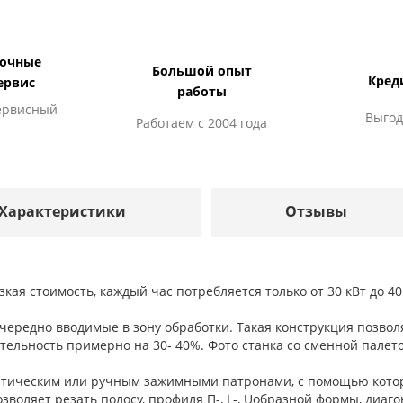
дочные
Большой опыт
Кред
ервис
работы
ервисный
Выгод
Работаем с 2004 года
Характеристики
Отзывы
я стоимость, каждый час потребляется только от 30 кВт до 40 
ередно вводимые в зону обработки. Такая конструкция позволяе
тельность примерно на 30‐ 40%. Фото станка со сменной палет
атическим или ручным зажимными патронами, с помощью котор
озволяет резать полосу, профиля П-, L-, Uобразной формы, диаг