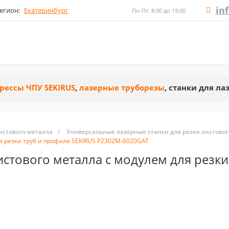
in
егион:
Екатеринбург
Пн-Пт: 8:00 до 19:00
рессы ЧПУ SEKIRUS
,
лазерные труборезы
, станки для л
истового металла
/
Универсальные лазерные станки для резки листовог
я резки труб и профиля SEKIRUS P2302M-6020GAT
истового металла с модулем для резки