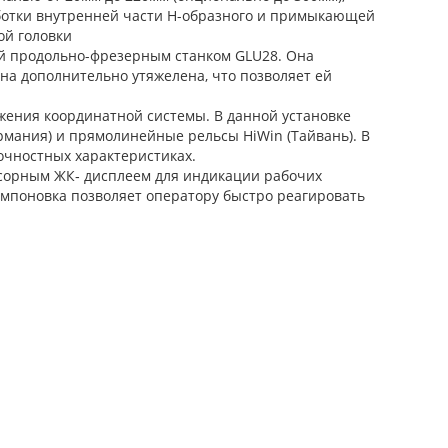
работки внутренней части Н-образного и примыкающей
ой головки
ой продольно-фрезерным станком GLU28. Она
на дополнительно утяжелена, что позволяет ей
жения координатной системы. В данной установке
рмания) и прямолинейные рельсы HiWin (Тайвань). В
очностных характеристиках.
сорным ЖК‐ дисплеем для индикации рабочих
омпоновка позволяет оператору быстро реагировать