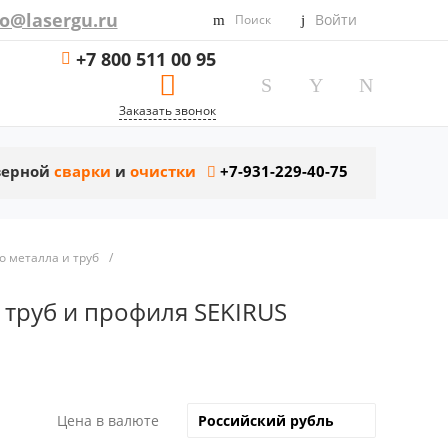
fo@lasergu.ru
Войти
Поиск
+7 800 511 00 95
Заказать звонок
азерной
сварки
и
очистки
+7-931-229-40-75
о металла и труб
/
 труб и профиля SEKIRUS
Цена в валюте