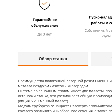
Пуско-нала
Гарантийное
работы и с
обслуживание
Собственный с
До 3 лет
отдел
Обзор станка
Преимущества волоконной лазерной резки Очень низка
металла воздухом / азотом / кислородом.
Система с челночным столом имеет две паллеты, пооч
остановки станка, что увеличивает общую производи
(опция 6.2. Сменный паллет)
Модуль трубореза оснащается электрическим-автом
круглого овального и D-образного сечения, а также п