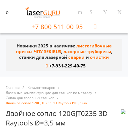
+7 800 511 00 95
Новинки 2025 в наличии:
листогибочные
прессы ЧПУ SEKIRUS
,
лазерные труборезы
,
станки для лазерной
сварки
и
очистки
+7-931-229-40-75
Главная
/
Каталог товаров
/
Лазерные комплектующие для станков по металлу
/
Сопла для лазерных станков
/
Двойное сопло 120GJT0235 3D Raytools Ø=3,5 мм
Двойное сопло 120GJT0235 3D
Raytools Ø=3,5 мм